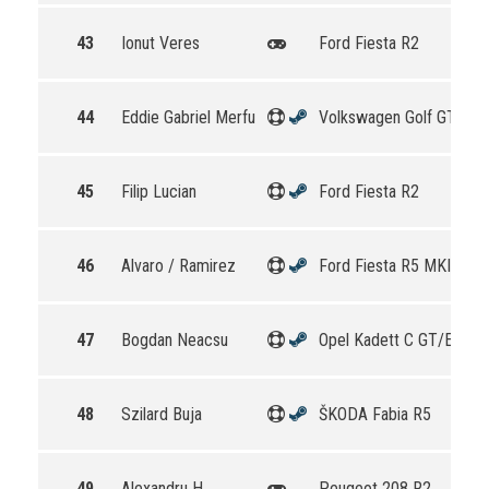
43
Ionut Veres
Ford Fiesta R2
44
Eddie Gabriel Merfu
Volkswagen Golf GTI 16
45
Filip Lucian
Ford Fiesta R2
46
Alvaro / Ramirez
Ford Fiesta R5 MKII
47
Bogdan Neacsu
Opel Kadett C GT/E
48
Szilard Buja
ŠKODA Fabia R5
49
Alexandru H.
Peugeot 208 R2