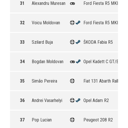
31
Alexandru Muresan
Ford Fiesta R5 MKII
32
Voicu Moldovan
Ford Fiesta R5 MKII
33
Szilard Buja
ŠKODA Fabia R5
34
Bogdan Moldovan
Opel Kadett C GT/E
35
Simão Pereira
Fiat 131 Abarth Rally
36
Andrei Vasarhelyi
Opel Adam R2
37
Pop Lucian
Peugeot 208 R2