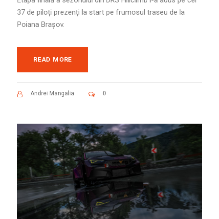
Etapa finală a sezonului din DRS Hillclimb i-a adus pe cei
37 de piloți prezenți la start pe frumosul traseu de la
Poiana Brașov.
READ MORE
Andrei Mangalia
0