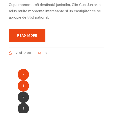
Cupa monomarcă destinată juniorilor, Clio Cup Junior, a
adus multe momente interesante și un câștigător ce se
apropie de titlul național.
READ MORE
Vlad Baicu
0
‹
1
2
3