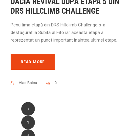
DACIA REVIVAL DUPĂ ETAPA 5 DIN
DRS HILLCLIMB CHALLENGE
Penultima etapă din DRS Hillclimb Challenge s-a
desfășurat la Subita al Fito iar această etapă a
reprezentat un punct important înaintea ultimei etape.
READ MORE
Vlad Baicu
0
‹
1
2